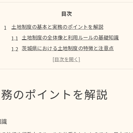
目次
土地制度の基本と実務のポイントを解説
土地制度の全体像と利用ルールの基礎知識
茨城県における土地制度の特徴と注意点
土地の取得や売買に必要な制度理解の重要性
実務で押さえるべき土地制度のポイントを解説
土地手続きの流れと自治体ごとの制度対応法
実務のポイントを解説
五霞町や小手指の地名正しい読み方とは
土地手続きで迷いやすい地名の正確な読み方
五霞町や小手指の正式な表記とふりがな解説
知識
土地関連書類で誤記しないための地名知識