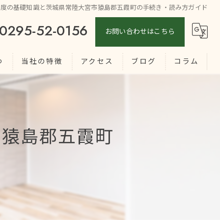
制度の基礎知識と茨城県常陸大宮市猿島郡五霞町の手続き・読み方ガイド
0295-52-0156
お問い合わせはこちら
つ
当社の特徴
アクセス
ブログ
コラム
土地
買取
市猿島郡五霞町
売却
相続
仲介