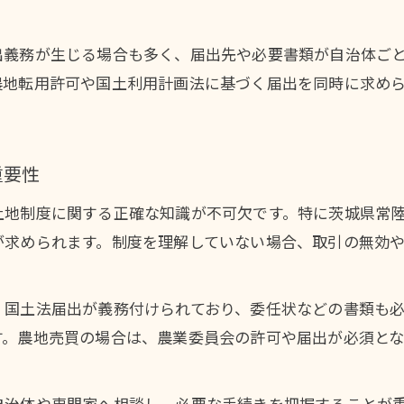
土地制度を活用した農地売買の実践事例
土地取引に役立つ委任状や書類作成法
出義務が生じる場合も多く、届出先や必要書類が自治体ご
農地転用許可や国土利用計画法に基づく届出を同時に求め
土地取引で必要な委任状の正しい書き方
土地制度に対応した書類作成の基本手順
国土法届出や土地売買に必須の書類ポイント
重要性
委任状作成時に注意すべき土地関連の規定
土地制度に関する正確な知識が不可欠です。特に茨城県常
土地取引手続きを円滑に進める書類作成術
が求められます。制度を理解していない場合、取引の無効
実践で役立つ土地制度情報を本記事で整理
土地制度の疑問を解消する実践的な解説集
、国土法届出が義務付けられており、委任状などの書類も
茨城県 土地取引に役立つ最新の制度情報
す。農地売買の場合は、農業委員会の許可や届出が必須と
五霞町や周辺で使える土地制度の知識まとめ
土地手続きの成功に直結する制度情報活用法
自治体や専門家へ相談し、必要な手続きを把握することが