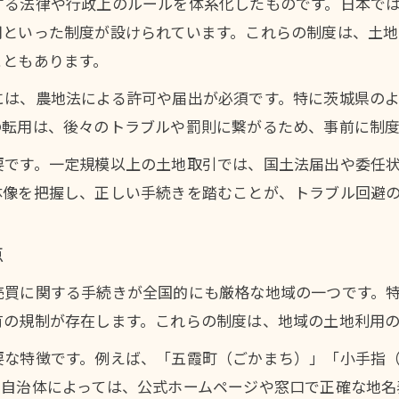
読み間違えやすい土地の地名チェックポイント
する法律や行政上のルールを体系化したものです。日本で
用といった制度が設けられています。これらの制度は、土地
土地制度手続きに役立つ地名確認のコツ
こともあります。
国土利用計画法による届出が必要な場面
には、農地法による許可や届出が必須です。特に茨城県の
土地売買時に国土利用計画法が適用される条件
の転用は、後々のトラブルや罰則に繋がるため、事前に制
茨城県 土地取引と国土法届出の実務ポイント
国土利用計画法で必要な土地届出の流れ解説
要です。一定規模以上の土地取引では、国土法届出や委任
体像を把握し、正しい手続きを踏むことが、トラブル回避
土地取得時に届出が必須となる具体的な事例
実際の土地制度運用での届出判断方法
点
農地売買や転用で押さえる手続き実例
茨城県 農地 売買に必要な土地制度の知識
売買に関する手続きが全国的にも厳格な地域の一つです。
有の規制が存在します。これらの制度は、地域の土地利用
農地転用手続きを進める際の土地の注意点
土地取得時に押さえたい農地売買の流れ
要な特徴です。例えば、「五霞町（ごかまち）」「小手指
。自治体によっては、公式ホームページや窓口で正確な地名
土地転用と関連制度の具体的な申請方法