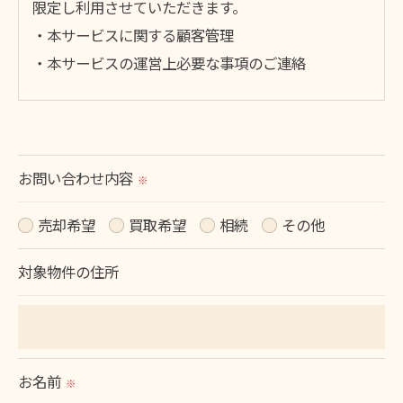
限定し利用させていただきます。
・本サービスに関する顧客管理
・本サービスの運営上必要な事項のご連絡
＜個人情報の提供について＞
当社ではお客様の同意を得た場合または法令に定め
られた場合を除き、
お問い合わせ内容
※
取得した個人情報を第三者に提供することはいたし
売却希望
買取希望
相続
その他
ません。
対象物件の住所
＜個人情報の委託について＞
当社では、利用目的の達成に必要な範囲において、
個人情報を外部に委託する場合があります。
これらの委託先に対しては個人情報保護契約等の措
お名前
※
置をとり、適切な監督を行います。