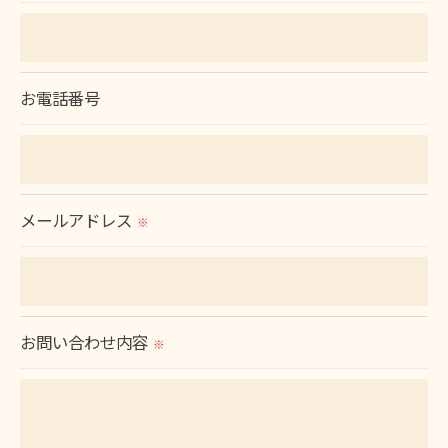
＜個人情報の安全管理＞
当社では、個人情報の漏洩等がなされないよう、適
お電話番号
切に安全管理対策を実施します。
＜個人情報を与えなかった場合に生じる結果＞
必要な情報を頂けない場合は、それに対応した当社
メールアドレス
※
のサービスをご提供できない場合がございますので
予めご了承ください。
＜個人情報の開示･訂正・削除･利用停止の手続につ
お問い合わせ内容
※
いて＞
当社では、お客様の個人情報の開示･訂正･削除・利
用停止の手続を定めさせて頂いております。