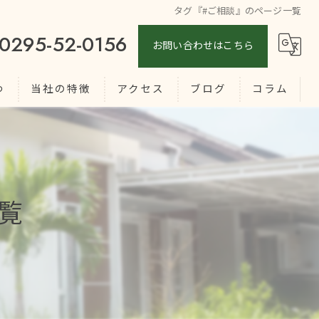
タグ『#ご相談』のページ一覧
0295-52-0156
お問い合わせはこちら
つ
当社の特徴
アクセス
ブログ
コラム
土地
買取
売却
覧
相続
仲介