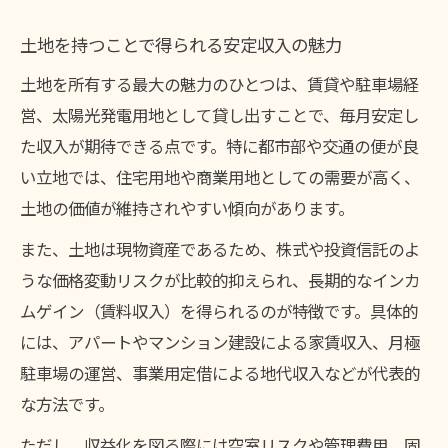
土地保有で得られるインフレ対策効果とは
土地を持つことで得られる安定収入の魅力
土地を持つメリットとリスクのバランス
土地を所有する最大の魅力のひとつは、賃貸や駐車場経
土地持ちが資産を守るための工夫とは
営、太陽光発電用地として貸し出すことで、毎月安定し
将来に備えて選ぶ土地活用の秘訣とは
た収入が期待できる点です。特に都市部や交通の便が良
土地活用で安定収入を得る方法を解説
い立地では、住宅用地や商業用地としての需要が高く、
土地の特性を活かした収益化のヒント
土地の価値が維持されやすい傾向があります。
土地を持つ人が選ぶべき活用方法とは
また、土地は現物資産であるため、株式や投資信託のよ
土地の活用法でデメリットを軽減する工夫
うな価格変動リスクが比較的抑えられ、長期的なインカ
土地持ちが注目する将来設計のポイント
ムゲイン（賃料収入）を得られるのが特徴です。具体的
には、アパートやマンション建設による家賃収入、月極
土地持ちならではの相続対策ポイント
駐車場の運営、事業用定借による地代収入などが代表的
土地保有が相続対策に有効な理由とは
な方法です。
土地を持つ人の相続税評価額のポイント
ただし、収益化を図る際には空室リスクや管理費用、固
土地の持ち方で変わる相続対策の効果