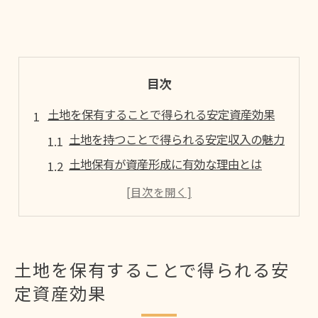
目次
土地を保有することで得られる安定資産効果
土地を持つことで得られる安定収入の魅力
土地保有が資産形成に有効な理由とは
土地の長期保有が生む経済的な安定性
土地を持っている人が感じる価値とは何か
土地持ちが勝ち組といわれる背景を探る
資産形成に活きる土地の持つメリット解説
土地を保有することで得られる安
土地を持つことが資産形成に役立つ理由
定資産効果
土地の価値が資産防衛につながる仕組み