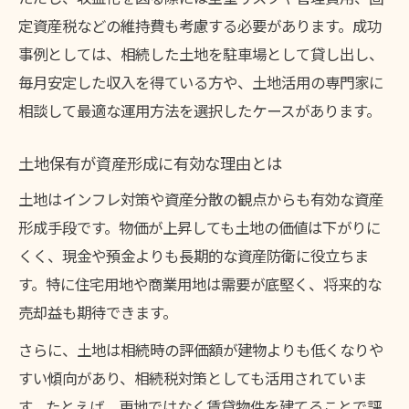
定資産税などの維持費も考慮する必要があります。成功
土地持ちが意識すべき相続リスクの回避策
事例としては、相続した土地を駐車場として貸し出し、
土地を活用して相続税負担を軽減する方法
毎月安定した収入を得ている方や、土地活用の専門家に
なぜ土地を保有し続ける人が増えているのか
相談して最適な運用方法を選択したケースがあります。
土地を持ち続ける人が注目される理由
土地保有者が増加する社会的背景を探る
土地保有が資産形成に有効な理由とは
土地持ちが支持される現代の資産観とは
土地はインフレ対策や資産分散の観点からも有効な資産
土地を持つことが家計安定につながる理由
形成手段です。物価が上昇しても土地の価値は下がりに
くく、現金や預金よりも長期的な資産防衛に役立ちま
土地を売らない選択が増える現状の理由
す。特に住宅用地や商業用地は需要が底堅く、将来的な
土地活用が家計の柱になる理由に迫る
売却益も期待できます。
土地を持つことで得られる家計安定効果
さらに、土地は相続時の評価額が建物よりも低くなりや
土地の活用次第で収益基盤が強化できる
すい傾向があり、相続税対策としても活用されていま
土地を収益化して家計を支える方法とは
す。たとえば、更地ではなく賃貸物件を建てることで評