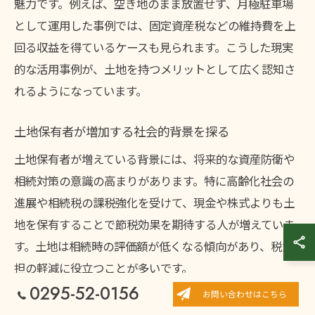
魅力です。例えば、空き地のまま放置せず、月極駐車場
として運用した事例では、固定資産税などの維持費を上
回る収益を得ているケースも見られます。こうした現実
的な活用事例が、土地を持つメリットとして広く認知さ
れるようになっています。
土地保有者が増加する社会的背景を探る
土地保有者が増えている背景には、将来的な資産防衛や
相続対策の意識の高まりがあります。特に高齢化社会の
進展や相続税の課税強化を受けて、現金や株式よりも土
地を保有することで節税効果を期待する人が増えていま
す。土地は相続時の評価額が低くなる傾向があり、税負
担の軽減に役立つことが多いです。
0295-52-0156
さらに、近年は「土地持ち＝勝ち組」といった資産観が
お問い合わせはこちら